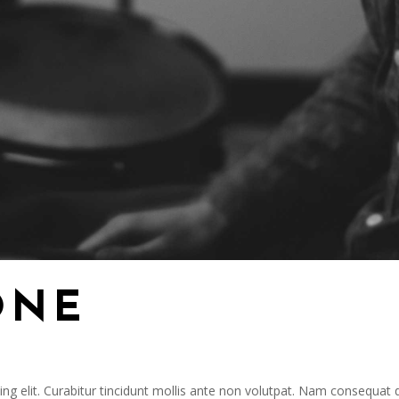
ONE
ing elit. Curabitur tincidunt mollis ante non volutpat. Nam consequa