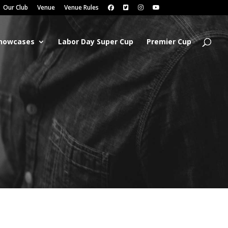
Our Club
Venue
Venue Rules
Showcases
Labor Day Super Cup
Premier Cup